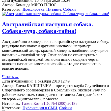
Дата публикации:
15 января 2020 15:54
Автор:
Команда МЯСО ПЛЮС
Категория:
Дрессировка
,
Питание
,
Собаки
Австралийская пастушья собака.
Собака-чудо, собака-тайна!
Австралийского хилера, или австралийскую пастушью собаку,
регулярно называют и другими именами, например:
квинслендский хилер, красный хилер и, наиболее популярное
название – голубой хилер. Этих собак не стоит путать с
австралийской овчаркой, хотя они имеют сходные черты,
включая название «австралийский» – это две совершенно
разные породы.
Читать →
Дата публикации:
1 октября 2018 12:49
Автор:
Елена КАШИЦЫНА – президент клуба Служебного и
Спортивного собаководства в Сокольниках, эксперт РКФ по
рабочим качествам, совладелец питомника Австралийских
хилеров «ДингоБеллс», г.Москва
Источник:
Газета Кот и Пёс №4 (290) 2018 г.
Категория:
Публикации в СМИ
,
Собаки